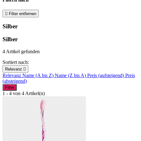

Filter entfernen
Silber
Silber
4 Artikel gefunden
Sortiert nach:
Relevanz

Relevanz
Name (A bis Z)
Name (Z bis A)
Preis (aufsteigend)
Preis
(absteigend)
Filter
1 - 4 von 4 Artikel(n)