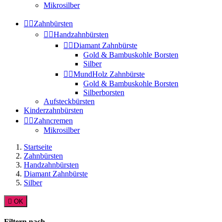
Mikrosilber


Zahnbürsten


Handzahnbürsten


Diamant Zahnbürste
Gold & Bambuskohle Borsten
Silber


MundHolz Zahnbürste
Gold & Bambuskohle Borsten
Silberborsten
Aufsteckbürsten
Kinderzahnbürsten


Zahncremen
Mikrosilber
Startseite
Zahnbürsten
Handzahnbürsten
Diamant Zahnbürste
Silber

OK
Filtern nach