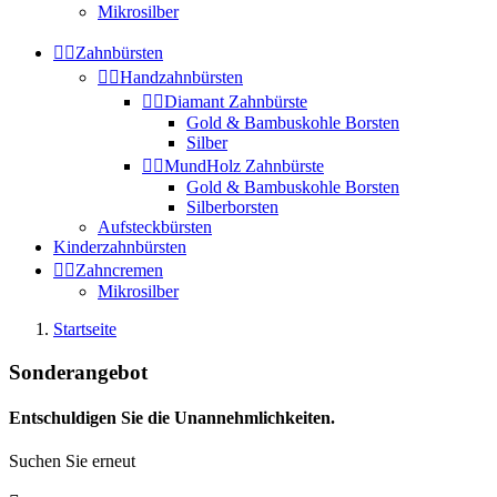
Mikrosilber


Zahnbürsten


Handzahnbürsten


Diamant Zahnbürste
Gold & Bambuskohle Borsten
Silber


MundHolz Zahnbürste
Gold & Bambuskohle Borsten
Silberborsten
Aufsteckbürsten
Kinderzahnbürsten


Zahncremen
Mikrosilber
Startseite
Sonderangebot
Entschuldigen Sie die Unannehmlichkeiten.
Suchen Sie erneut