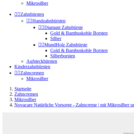
Mikrosilber


Zahnbürsten


Handzahnbürsten


Diamant Zahnbürste
Gold & Bambuskohle Borsten
Silber


MundHolz Zahnbürste
Gold & Bambuskohle Borsten
Silberborsten
Aufsteckbürsten
Kinderzahnbürsten


Zahncremen
Mikrosilber
Startseite
Zahncremen
Mikrosilber
Novacare Natürliche Vorsorge - Zahncreme | mit Mikrosilber 