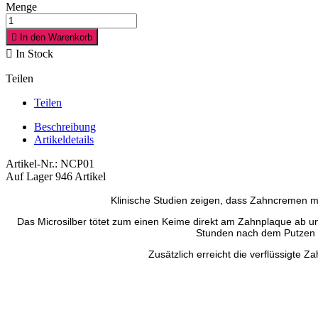
Menge

In den Warenkorb

In Stock
Teilen
Teilen
Beschreibung
Artikeldetails
Artikel-Nr.:
NCP01
Auf Lager
946 Artikel
Klinische Studien zeigen, dass Zahncremen mit
Das Microsilber tötet zum einen Keime direkt am Zahnplaque ab un
Stunden nach dem Putzen h
Zusätzlich erreicht die verflüssigte